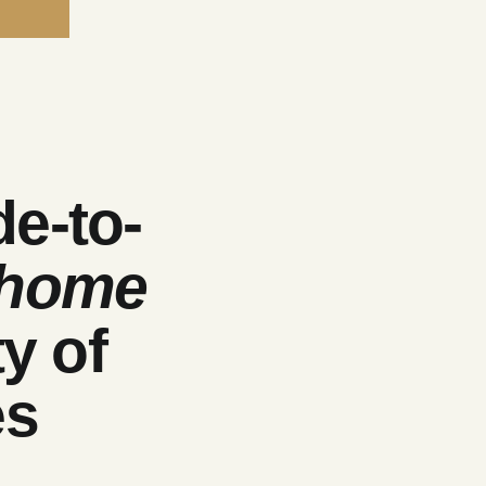
e-to-
 home
ty of
es