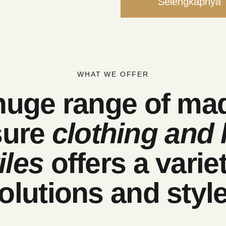
Selengkapnya
WHAT WE OFFER
huge range of mad
sure
clothing and
iles
offers a varie
olutions and
styl