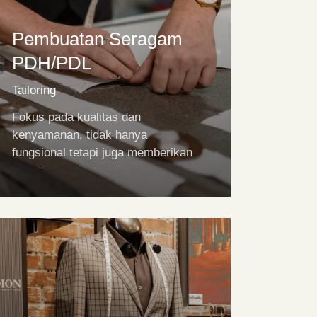
Pembuatan Seragam
PDH/PDL
Tailoring
Fokus pada kualitas dan
kenyamanan, tidak hanya
fungsional tetapi juga memberikan
tampilan profesional.