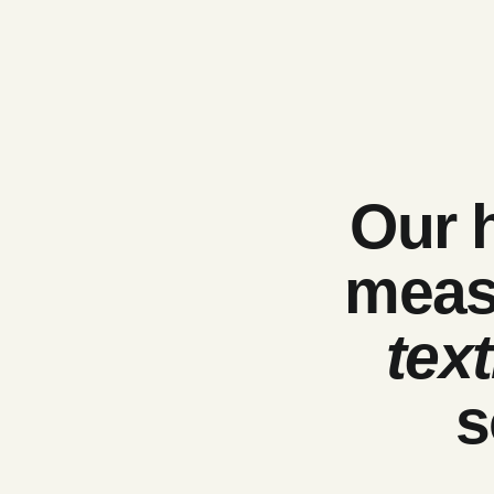
Our 
mea
text
s