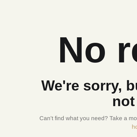
No r
We're sorry, b
not
Can't find what you need? Take a mo
h