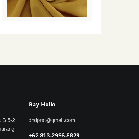
Say Hello
k B 5-2
dndprst@gmail.com
marang
+62 813-2996-8829